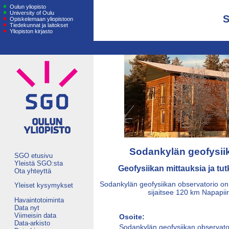
Oulun yliopisto
University of Oulu
S
Opiskelemaan yliopistoon
Tiedekunnat ja laitokset
Yliopiston kirjasto
Sodankylän geofysii
SGO etusivu
Yleistä SGO:sta
Geofysiikan mittauksia ja t
Ota yhteyttä
Sodankylän geofysiikan observatorio on Ou
Yleiset kysymykset
sijaitsee 120 km Napapiir
Havaintotoiminta
Data nyt
Viimeisin data
Osoite:
Data-arkisto
Sodankylän geofysiikan observato