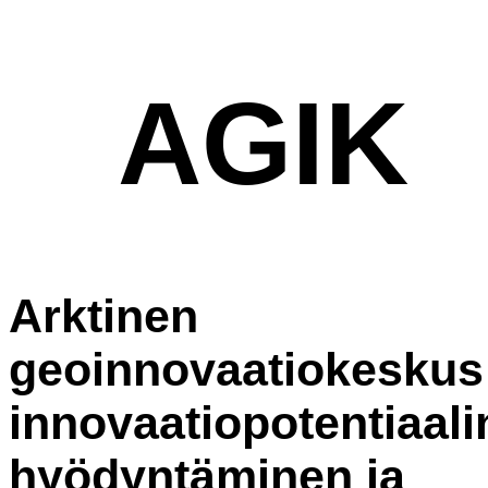
AGIK
Arktinen
geoinnovaatiokeskus 
innovaatiopotentiaali
hyödyntäminen ja